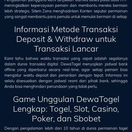
meningkatkan kepercayaan pemain dan membantu mereka bermain
lebih strategis. Sitem Zona menghadirkan Konten seputar permainan
yang sangat membantu para pemula untuk memulai bermain di setiap
Informasi Metode Transaksi
Deposit & Withdraw untuk
Transaksi Lancar
Kami tahu bahwa waktu transaksi yang cepat adalah segalanya
dalam dunia transaksi digital. DewaTogel menyajikan jadwal bank
offline yang diperbarui secara real-time, agar setiap pemain bisa
mengatur waktu deposit dan penarikan dengan tepat. Informasi ini
selalu disesuaikan dengan jadwal resmi dari pihak bank, sehingga
Anda bisa menghindari penundaan yang tidak perlu.
Game Unggulan DewaTogel
Lengkap: Togel, Slot, Casino,
Poker, dan Sbobet
Dengan pengalaman lebih dari 10 tahun di dunia permainan togel