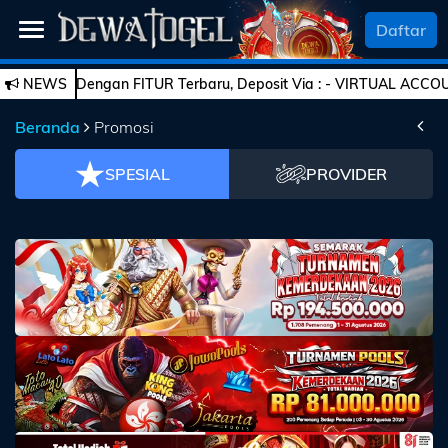
SELAMAT DATANG
Daftar
TUR Terbaru, Deposit Via : - VIRTUAL ACCOUNT - E-WALLET - QRIS
NEWS
Beranda
Beranda
Promosi
Daftar
SPESIAL
PROVIDER
Togel
Live
Casino
Slot
Games
Esports
PROMO
Bola