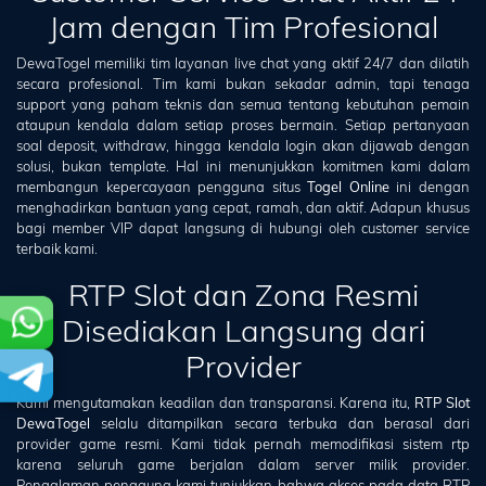
Jam dengan Tim Profesional
DewaTogel memiliki tim layanan live chat yang aktif 24/7 dan dilatih
secara profesional. Tim kami bukan sekadar admin, tapi tenaga
support yang paham teknis dan semua tentang kebutuhan pemain
ataupun kendala dalam setiap proses bermain. Setiap pertanyaan
soal deposit, withdraw, hingga kendala login akan dijawab dengan
solusi, bukan template. Hal ini menunjukkan komitmen kami dalam
membangun kepercayaan pengguna situs
Togel Online
ini dengan
menghadirkan bantuan yang cepat, ramah, dan aktif. Adapun khusus
bagi member VIP dapat langsung di hubungi oleh customer service
terbaik kami.
RTP Slot dan Zona Resmi
Disediakan Langsung dari
Provider
Kami mengutamakan keadilan dan transparansi. Karena itu,
RTP Slot
DewaTogel
selalu ditampilkan secara terbuka dan berasal dari
provider game resmi. Kami tidak pernah memodifikasi sistem rtp
karena seluruh game berjalan dalam server milik provider.
Pengalaman pengguna kami tunjukkan bahwa akses pada data RTP