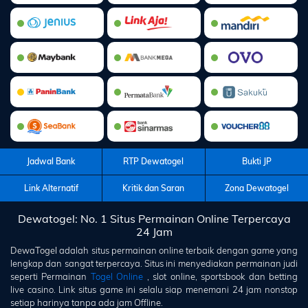
Jadwal Bank
RTP Dewatogel
Bukti JP
Link Alternatif
Kritik dan Saran
Zona Dewatogel
Dewatogel: No. 1 Situs Permainan Online Terpercaya
24 Jam
DewaTogel
adalah situs permainan online terbaik dengan game yang
lengkap dan sangat terpercaya. Situs ini menyediakan permainan judi
seperti Permainan
Togel Online
, slot online, sportsbook dan betting
live casino. Link situs game ini selalu siap menemani 24 jam nonstop
setiap harinya tanpa ada jam Offline.