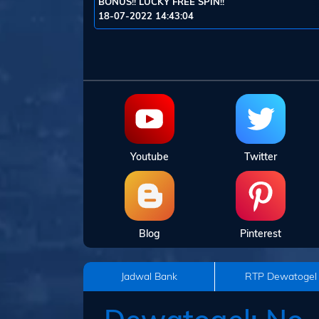
BONUS!! LUCKY FREE SPIN!!
18-07-2022 14:43:04
PLAY
PLAY
Youtube
Twitter
Blog
Pinterest
Jadwal Bank
RTP Dewatogel