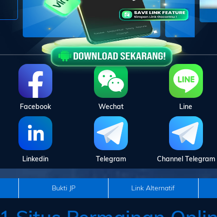
PLAY
Facebook
Wechat
Line
Linkedin
Telegram
Channel Telegram
Bukti JP
Link Alternatif