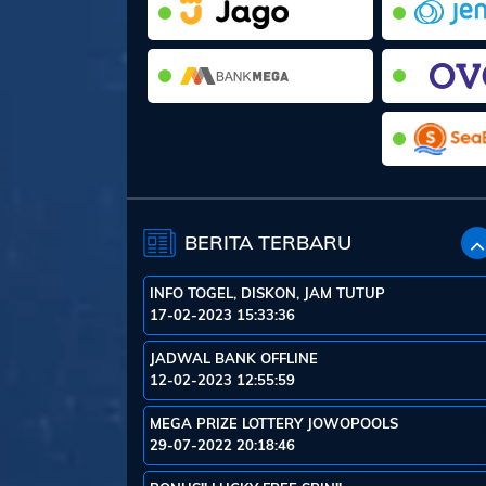
BERITA TERBARU
INFO TOGEL, DISKON, JAM TUTUP
Leeds Un...
Udinese vs Como
i
17-02-2023 15:33:36
22/08 23:30PM
JADWAL BANK OFFLINE
m Forest
H
Udinese
12-02-2023 12:55:59
ted
W
Como
MEGA PRIZE LOTTERY JOWOPOOLS
29-07-2022 20:18:46
-0.25
1.00
Odds
-1.13
0.50
HDP
-0.50
1.01
Odds
-