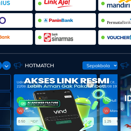
HOTMATCH
Hull Cit... vs Manchest...
Sevilla vs Rayo Val
i
i
22/08 19:30PM
16/08 22:00PM
H
Hull City
H
Sevilla
W
Manchester United
W
Rayo Vallec
Prev
1.14
1.25
HDP
-1.25
-1.12
Odds
-1.01
-0.25
HDP